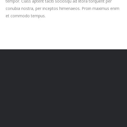
tempor. Class aptent taciti sociosqu ad litora torquent per
conubia nostra, per inceptos himenaeos. Proin maximus enim
et commodo tempus.