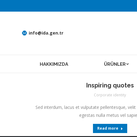
info@ida.gen.tr
HAKKIMIZDA
ÜRÜNLER
Inspiring quotes
Corporate identity
Sed interdum, lacus et vulputate pellentesque, vel
egestas nulla metus vel sapie
Read more