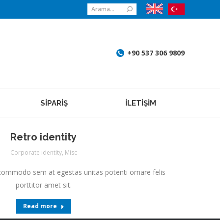
Search:
+90 537 306 9809
SİPARİŞ
İLETİŞİM
Retro identity
Corporate identity
,
Misc
a commodo sem at egestas unitas potenti ornare felis
porttitor amet sit.
Read more